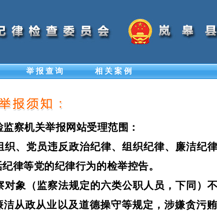
举 报 查 询
相 关 案 例